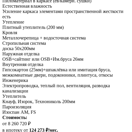
Пиломатериал в каркасе (ев/камерн. сушки)
Естественная влажность
Усиление каркаса элементами пространственной жесткости
есть
Утепление
Плитный утеплитель (200 мм)
Кровля
Металлочерепица + водосточная система
Стропильная система
доска 50х200мм
Наружная отделка
OSB+сайтинг или OSB+Им.бруса 26мм
Внутренняя отделка
Гипсокартон (25мм)+шпаклёвка или имитация бруса,
межкомнатные двери, подоконники, плинтуса, откосы
Инженерика
Электропроводка, теплый пол, вентиляция, разводка
канализации
Утеплитель
Кнауф, Изорок, Технониколь 200мм
Пароизоляция
Изоспан AM, FS
Стоимость:
от 8 260 720 ₽
в ипотеку
от
124 273 ₽/мес.