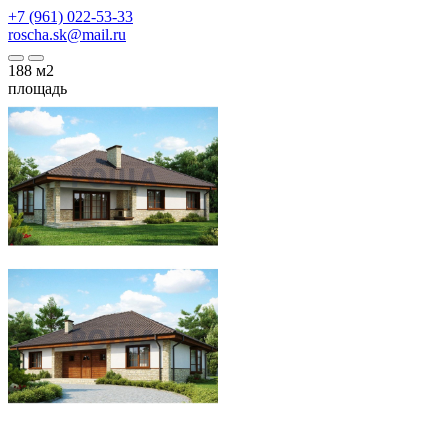
+7 (961) 022-53-33
roscha.sk@mail.ru
188
м2
площадь