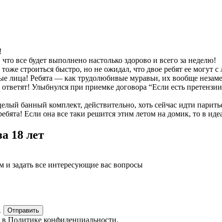
!
что все будет выполнено настолько здорово и всего за неделю!
тоже строиться быстро, но не ожидал, что двое ребят ее могут с 
ые лица! Ребята — как трудолюбивые муравьи, их вообще незаметн
ы ответят! Улыбнулся при приемке договора “Если есть претензии 
целый банный комплект, действительно, хоть сейчас идти парить
бята! Если она все таки решится этим летом на домик, то в иде
а 18 лет
м и задать все интересующие вас вопросы
1
Отправить
е в
Политике конфиденциальности.