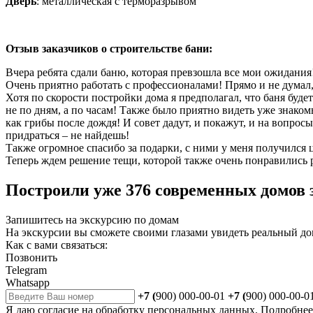
Дверь
: металлическая с терморазрывом
Отзыв заказчиков о строительстве бани:
Вчера ребята сдали баню, которая превзошла все мои ожидания
Очень приятно работать с профессионалами! Прямо и не думал, 
Хотя по скорости постройки дома я предполагал, что баня будет 
не по дням, а по часам! Также было приятно видеть уже знаком
как грибы после дождя! И совет дадут, и покажут, и на вопрос
придраться – не найдешь!
Также огромное спасибо за подарки, с ними у меня получился 
Теперь ждем решение тещи, которой также очень понравились ре
Построили уже 376 современных домов з
Запишитесь на экскурсию по домам
На экскурсии вы сможете своими глазами увидеть реальный до
Как с вами связаться:
Позвонить
Telegram
Whatsapp
+7 (
900) 000-00-01
+7 (
900) 000-00-0
Я даю
согласие
на обработку персональных данных. Подробне