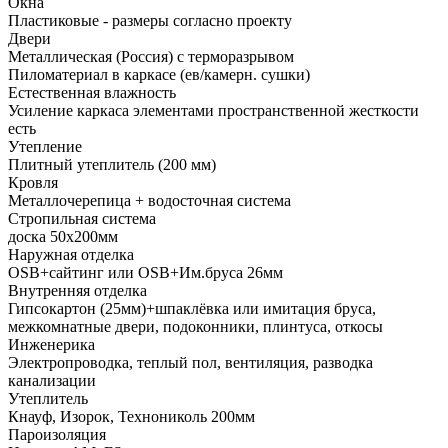
Окна
Пластиковые - размеры согласно проекту
Двери
Металлическая (Россия) с терморазрывом
Пиломатериал в каркасе (ев/камерн. сушки)
Естественная влажность
Усиление каркаса элементами пространственной жесткости
есть
Утепление
Плитный утеплитель (200 мм)
Кровля
Металлочерепица + водосточная система
Стропильная система
доска 50х200мм
Наружная отделка
OSB+сайтинг или OSB+Им.бруса 26мм
Внутренняя отделка
Гипсокартон (25мм)+шпаклёвка или имитация бруса,
межкомнатные двери, подоконники, плинтуса, откосы
Инженерика
Электропроводка, теплый пол, вентиляция, разводка
канализации
Утеплитель
Кнауф, Изорок, Технониколь 200мм
Пароизоляция