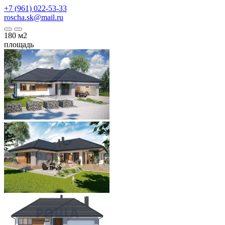
+7 (961) 022-53-33
roscha.sk@mail.ru
180
м2
площадь