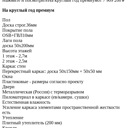
Нажмите и посмотрите
На круглый год премиум
от 7 909 200 ₽
На круглый год премиум
Пол
Доска строг.36мм
Покрытие пола
ОSB+ГВЛ10мм
Лаги пола
доска 50х200мм
Высота этажей
1 этаж - 2,7м
2 этаж - 2,5м
Каркас стен
Перекрестный каркас: доска 50х150мм + 50х50 мм
Окна
Пластиковые - размеры согласно проекту
Двери
Металлическая (Россия) с терморазрывом
Пиломатериал в каркасе (ев/камерн. сушки)
Естественная влажность
Усиление каркаса элементами пространственной жесткости
есть
Утепление
Плитный утеплитель (200 мм)
Кровля