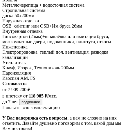
Металлочерепица + водосточная система
Стропильная система
доска 50х200мм
Наружная отделка
OSB+сайтинг или OSB+Им.бруса 26мм
Внутренняя отделка
Гипсокартон (25мм)+шпаклёвка или имитация бруса,
межкомнатные двери, подоконники, плинтуса, откосы
Инженерика
Электропроводка, теплый пол, вентиляция, разводка
канализации
Утеплитель
Кнауф, Изорок, Технониколь 200мм
Пароизоляция
Изоспан AM, FS
Стоимость:
от 7 909 200 ₽
в ипотеку
от
118 985 ₽/мес.
до 7 лет
подробнее
Показать всю комплектацию
У Вас наверняка есть вопросы,
а нам не сложно на них
ответить. Давайте душевно поговорим о том, какой дом мы
Вам построим!