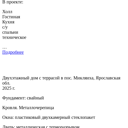
В проекте:
Холл
Гостиная
Кухня
с/у
спальни
техническое
…
Подробнее
Двухэтажный дом с террасой в пос. Микляиха, Ярославская
обл.
2025 г.
Фундамент: свайный
Кровля. Металлочерепица
Окна: пластиковый двухкамерный стеклопакет
Дверь: металлическая с терморазрывом