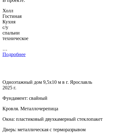
В проекте:
Холл
Гостиная
Кухня
с/у
спальни
техническое
…
Подробнее
Одноэтажный дом 9,5х10 м в г. Ярославль
2025 г.
Фундамент: свайный
Кровля. Металлочерепица
Окна: пластиковый двухкамерный стеклопакет
Дверь: металлическая с терморазрывом