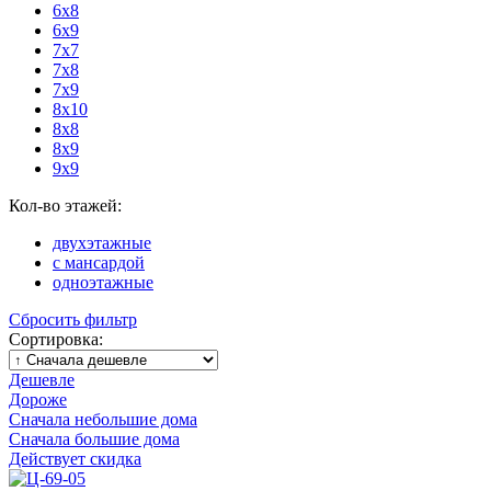
6х8
6х9
7х7
7х8
7х9
8х10
8х8
8х9
9х9
Кол-во этажей:
двухэтажные
с мансардой
одноэтажные
Сбросить фильтр
Сортировка:
Дешевле
Дороже
Сначала небольшие дома
Сначала большие дома
Действует скидка