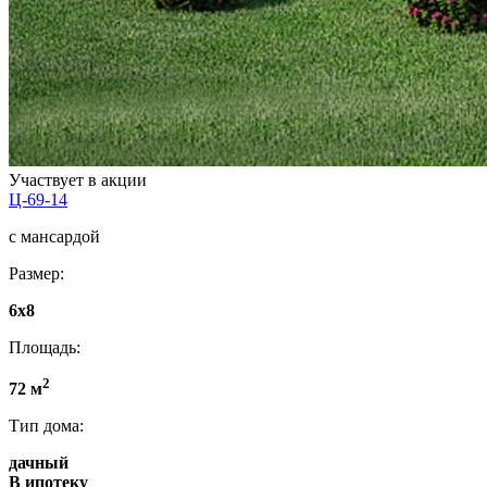
Участвует в акции
Ц-69-14
с мансардой
Размер:
6x8
Площадь:
2
72 м
Тип дома:
дачный
В ипотеку