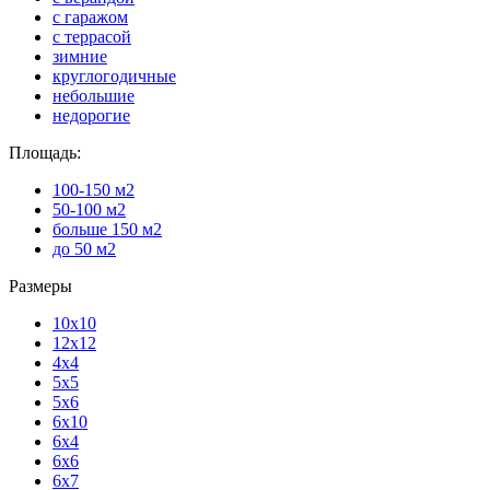
с гаражом
с террасой
зимние
круглогодичные
небольшие
недорогие
Площадь:
100-150 м2
50-100 м2
больше 150 м2
до 50 м2
Размеры
10х10
12х12
4х4
5х5
5х6
6х10
6х4
6х6
6х7