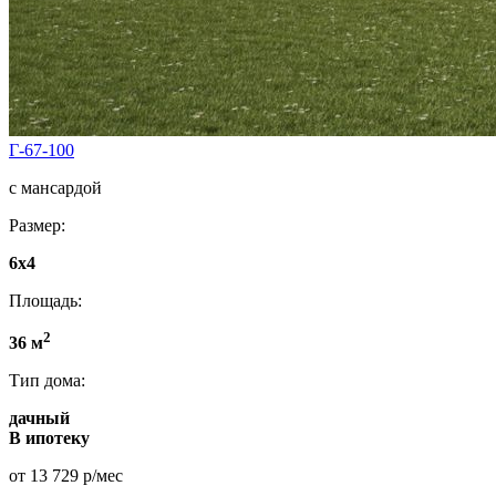
Г-67-100
с мансардой
Размер:
6x4
Площадь:
2
36 м
Тип дома:
дачный
В ипотеку
от 13 729 р/мес