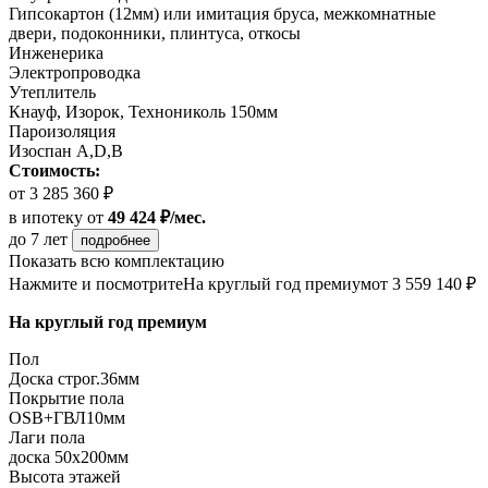
Гипсокартон (12мм) или имитация бруса, межкомнатные
двери, подоконники, плинтуса, откосы
Инженерика
Электропроводка
Утеплитель
Кнауф, Изорок, Технониколь 150мм
Пароизоляция
Изоспан A,D,B
Стоимость:
от 3 285 360 ₽
в ипотеку
от
49 424 ₽/мес.
до 7 лет
подробнее
Показать всю комплектацию
Нажмите и посмотрите
На круглый год премиум
от 3 559 140 ₽
На круглый год премиум
Пол
Доска строг.36мм
Покрытие пола
ОSB+ГВЛ10мм
Лаги пола
доска 50х200мм
Высота этажей