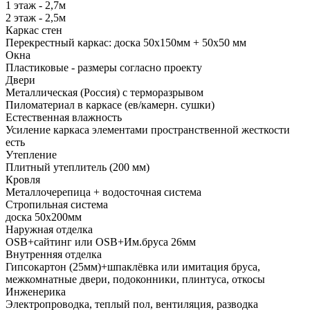
1 этаж - 2,7м
2 этаж - 2,5м
Каркас стен
Перекрестный каркас: доска 50х150мм + 50х50 мм
Окна
Пластиковые - размеры согласно проекту
Двери
Металлическая (Россия) с терморазрывом
Пиломатериал в каркасе (ев/камерн. сушки)
Естественная влажность
Усиление каркаса элементами пространственной жесткости
есть
Утепление
Плитный утеплитель (200 мм)
Кровля
Металлочерепица + водосточная система
Стропильная система
доска 50х200мм
Наружная отделка
OSB+сайтинг или OSB+Им.бруса 26мм
Внутренняя отделка
Гипсокартон (25мм)+шпаклёвка или имитация бруса,
межкомнатные двери, подоконники, плинтуса, откосы
Инженерика
Электропроводка, теплый пол, вентиляция, разводка