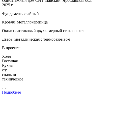
Одноэтажный дом СНТ Майский, Ярославская обл.
2025 г.
Фундамент: свайный
Кровля. Металлочерепица
Окна: пластиковый двухкамерный стеклопакет
Дверь: металлическая с терморазрывом
В проекте:
Холл
Гостиная
Кухня
с/у
спальни
техническое
…
Подробнее