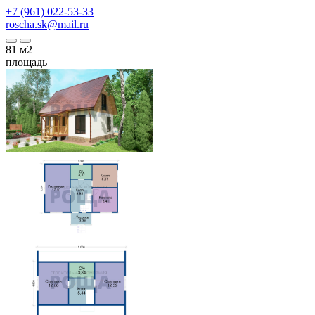
+7 (961) 022-53-33
roscha.sk@mail.ru
81
м2
площадь