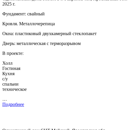
2025 г.
Фундамент: свайный
Кровля. Металлочерепица
Окна: пластиковый двухкамерный стеклопакет
Дверь: металлическая с терморазрывом
В проекте:
Холл
Гостиная
Кухня
с/у
спальни
техническое
…
Подробнее