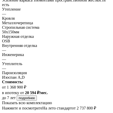
Усиление каркаса элементами пространственной жесткости
есть
Утепление
—
Кровля
Металлочерепица
Стропильная система
50х150мм
Наружная отделка
OSB
Внутренняя отделка
—
Инженерика
—
Утеплитель
—
Пароизоляция
Изоспан A,D
Стоимость:
от 1 368 900 ₽
в ипотеку
от
20 594 ₽/мес.
до 7 лет
подробнее
Показать всю комплектацию
Нажмите и посмотрите
На лето стандарт
от 2 737 800 ₽