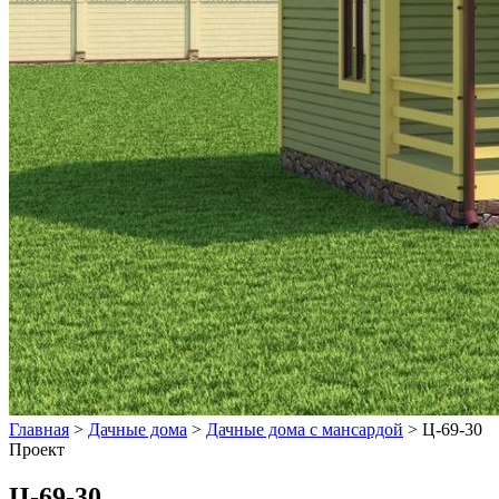
Главная
>
Дачные дома
>
Дачные дома с мансардой
>
Ц-69-30
Проект
Ц-69-30