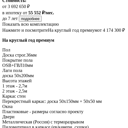
Стоимость:
от 3 692 650 ₽
в ипотеку
от
55 552 ₽/мес.
до 7 лет
подробнее
Показать всю комплектацию
Нажмите и посмотрите
На круглый год премиум
от 4 174 300 ₽
На круглый год премиум
Пол
Доска строг.36мм
Покрытие пола
ОSB+ГВЛ10мм
Лаги пола
доска 50х200мм
Высота этажей
1 этаж - 2,7м
2 этаж - 2,5м
Каркас стен
Перекрестный каркас: доска 50х150мм + 50х50 мм
Окна
Пластиковые - размеры согласно проекту
Двери
Металлическая (Россия) с терморазрывом
Пиломатериал в каркасе (ев/камерн. сушки)