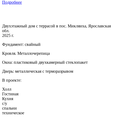
Подробнее
Двухэтажный дом с террасой в пос. Микляиха, Ярославская
обл.
2025 г.
Фундамент: свайный
Кровля. Металлочерепица
Окна: пластиковый двухкамерный стеклопакет
Дверь: металлическая с терморазрывом
В проекте:
Холл
Гостиная
Кухня
с/у
спальни
техническое