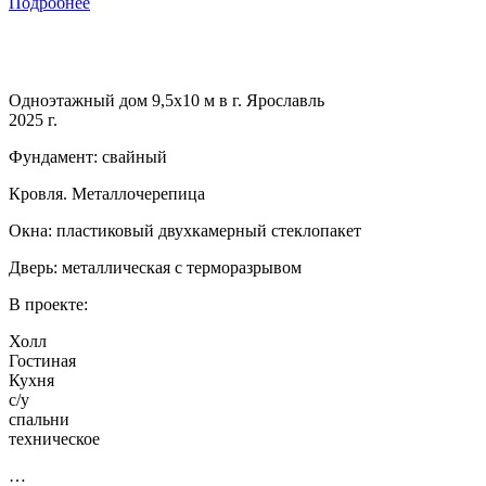
Подробнее
Одноэтажный дом 9,5х10 м в г. Ярославль
2025 г.
Фундамент: свайный
Кровля. Металлочерепица
Окна: пластиковый двухкамерный стеклопакет
Дверь: металлическая с терморазрывом
В проекте:
Холл
Гостиная
Кухня
с/у
спальни
техническое
…