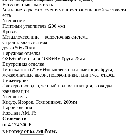
Естественная влажность
Усиление каркаса элементами пространственной жесткости
есть
Утепление
Плитный утеплитель (200 мм)
Кровля
Металлочерепица + водосточная система
Стропильная система
доска 50х200мм
Наружная отделка
OSB+сайтинг или OSB+Им.бруса 26мм
Внутренняя отделка
Гипсокартон (25мм)+шпаклёвка или имитация бруса,
межкомнатные двери, подоконники, плинтуса, откосы
Инженерика
Электропроводка, теплый пол, вентиляция, разводка
канализации
Утеплитель
Кнауф, Изорок, Технониколь 200мм
Пароизоляция
Изоспан AM, FS
Стоимость:
от 4 174 300 ₽
в ипотеку
от
62 798 ₽/мес.