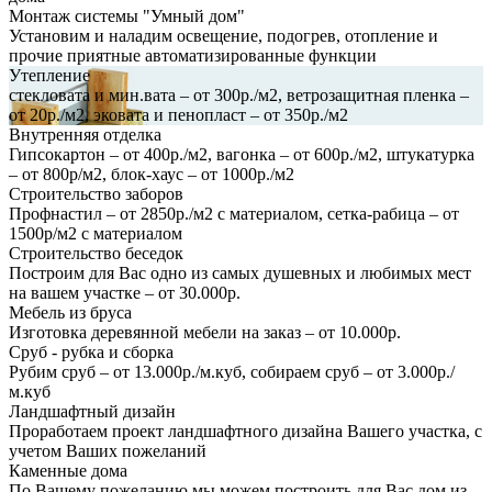
Монтаж системы "Умный дом"
Установим и наладим освещение, подогрев, отопление и
прочие приятные автоматизированные функции
Утепление
стекловата и мин.вата – от 300р./м2, ветрозащитная пленка –
от 20р./м2, эковата и пенопласт – от 350р./м2
Внутренняя отделка
Гипсокартон – от 400р./м2, вагонка – от 600р./м2, штукатурка
– от 800р/м2, блок-хаус – от 1000р./м2
Строительство заборов
Профнастил – от 2850р./м2 с материалом, сетка-рабица – от
1500р/м2 с материалом
Строительство беседок
Построим для Вас одно из самых душевных и любимых мест
на вашем участке – от 30.000р.
Мебель из бруса
Изготовка деревянной мебели на заказ – от 10.000р.
Сруб - рубка и сборка
Рубим сруб – от 13.000р./м.куб, собираем сруб – от 3.000р./
м.куб
Ландшафтный дизайн
Проработаем проект ландшафтного дизайна Вашего участка, с
учетом Ваших пожеланий
Каменные дома
По Вашему пожеланию мы можем построить для Вас дом из