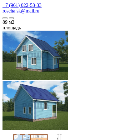
+7 (961) 022-53-33
roscha.sk@mail.ru
89
м2
площадь