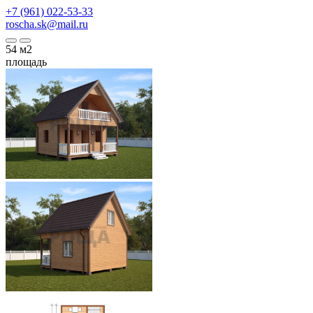
+7 (961) 022-53-33
roscha.sk@mail.ru
54
м2
площадь