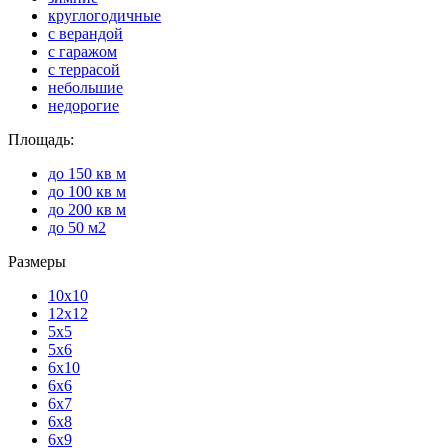
круглогодичные
с верандой
с гаражом
с террасой
небольшие
недорогие
Площадь:
до 150 кв м
до 100 кв м
до 200 кв м
до 50 м2
Размеры
10х10
12х12
5х5
5х6
6х10
6х6
6х7
6х8
6х9