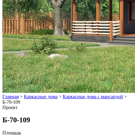
Главная
>
Каркасные дома
>
Каркасные дома с мансардой
>
Б-70-109
Проект
Б-70-109
Площадь