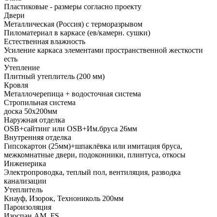
Пластиковые - размеры согласно проекту
Двери
Металлическая (Россия) с терморазрывом
Пиломатериал в каркасе (ев/камерн. сушки)
Естественная влажность
Усиление каркаса элементами пространственной жесткости
есть
Утепление
Плитный утеплитель (200 мм)
Кровля
Металлочерепица + водосточная система
Стропильная система
доска 50х200мм
Наружная отделка
OSB+сайтинг или OSB+Им.бруса 26мм
Внутренняя отделка
Гипсокартон (25мм)+шпаклёвка или имитация бруса,
межкомнатные двери, подоконники, плинтуса, откосы
Инженерика
Электропроводка, теплый пол, вентиляция, разводка
канализации
Утеплитель
Кнауф, Изорок, Технониколь 200мм
Пароизоляция
Изоспан AM, FS