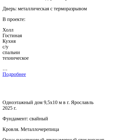
Дверь: металлическая с терморазрывом
В проекте:
Холл
Гостиная
Кухня
с/у
спальни
техническое
…
Подробнее
Одноэтажный дом 9,5х10 м в г. Ярославль
2025 г.
Фундамент: свайный
Кровля. Металлочерепица
Окна: пластиковый двухкамерный стеклопакет