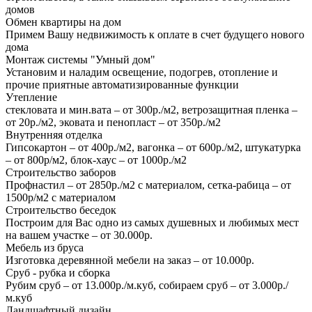
домов
Обмен квартиры на дом
Примем Вашу недвижимость к оплате в счет будущего нового
дома
Монтаж системы "Умный дом"
Установим и наладим освещение, подогрев, отопление и
прочие приятные автоматизированные функции
Утепление
стекловата и мин.вата – от 300р./м2, ветрозащитная пленка –
от 20р./м2, эковата и пенопласт – от 350р./м2
Внутренняя отделка
Гипсокартон – от 400р./м2, вагонка – от 600р./м2, штукатурка
– от 800р/м2, блок-хаус – от 1000р./м2
Строительство заборов
Профнастил – от 2850р./м2 с материалом, сетка-рабица – от
1500р/м2 с материалом
Строительство беседок
Построим для Вас одно из самых душевных и любимых мест
на вашем участке – от 30.000р.
Мебель из бруса
Изготовка деревянной мебели на заказ – от 10.000р.
Сруб - рубка и сборка
Рубим сруб – от 13.000р./м.куб, собираем сруб – от 3.000р./
м.куб
Ландшафтный дизайн