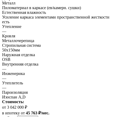
Металл
Пиломатериал в каркасе (ев/камерн. сушки)
Естественная влажность
Усиление каркаса элементами пространственной жесткости
есть
Утепление
—
Кровля
Металлочерепица
Стропильная система
50х150мм
Наружная отделка
OSB
Внутренняя отделка
—
Инженерика
—
Утеплитель
—
Пароизоляция
Изоспан A,D
Стоимость:
от 3 042 000 ₽
в ипотеку
от
45 763 ₽/мес.