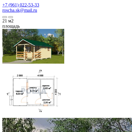
+7 (961) 022-53-33
roscha.sk@mail.ru
21
м2
площадь