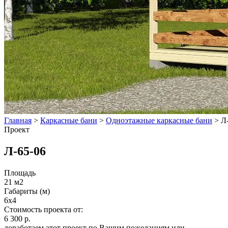
Главная
>
Каркасные бани
>
Одноэтажные каркасные бани
>
Л
Проект
Л-65-06
Площадь
21 м2
Габариты (м)
6x4
Стоимость проекта от:
6 300 р.
доработаем этот проект по Вашим пожеланиям или