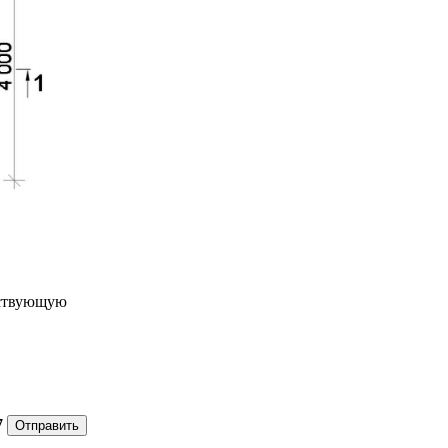
ествующую
7
Отправить