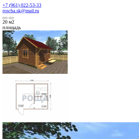
+7 (961) 022-53-33
roscha.sk@mail.ru
20
м2
площадь