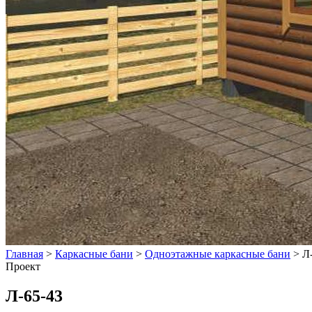
Главная
>
Каркасные бани
>
Одноэтажные каркасные бани
>
Л
Проект
Л-65-43