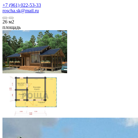
+7 (961) 022-53-33
roscha.sk@mail.ru
26
м2
площадь