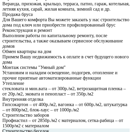
Веранда, прихожая, крыльцо, терраса, патио, гараж, котельная,
летняя кухня, сарай, жилая комната, зимний сад и др.
Продажа бруса
Для Вашего комфорта Вы можете заказать у нас строительство
дома под ключ или приобрести профилированный брус
Реконструкция и ремонт
Выполним работы по капитальному ремонту, после
строительства, а также оказываем сервисное обслуживание
домов
Обмен квартиры на дом
Примем Вашу недвижимость к оплате в счет будущего нового
дома
Монтаж системы "Умный дом"
Установим и наладим освещение, подогрев, отопление и
прочие приятные автоматизированные функции
Утепление
стекловата и мин.вата – от 300р./м2, ветрозащитная пленка –
от 20р./м2, эковата и пенопласт – от 350р./м2
Внутренняя отделка
Гипсокартон – от 400р./м2, вагонка – от 600р./м2, штукатурка
– от 800р/м2, блок-хаус – от 1000р./м2
Строительство заборов
Профнастил – от 2850р./м2 с материалом, сетка-рабица – от
1500р/м2 с материалом
Строительство беседок