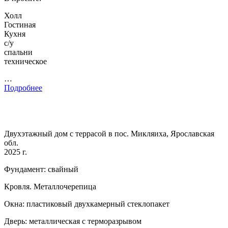
Холл
Гостиная
Кухня
с/у
спальни
техническое
…
Подробнее
Двухэтажный дом с террасой в пос. Микляиха, Ярославская
обл.
2025 г.
Фундамент: свайный
Кровля. Металлочерепица
Окна: пластиковый двухкамерный стеклопакет
Дверь: металлическая с терморазрывом