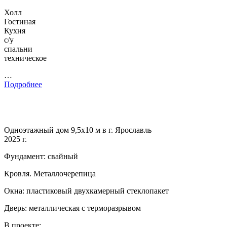
Холл
Гостиная
Кухня
с/у
спальни
техническое
…
Подробнее
Одноэтажный дом 9,5х10 м в г. Ярославль
2025 г.
Фундамент: свайный
Кровля. Металлочерепица
Окна: пластиковый двухкамерный стеклопакет
Дверь: металлическая с терморазрывом
В проекте: