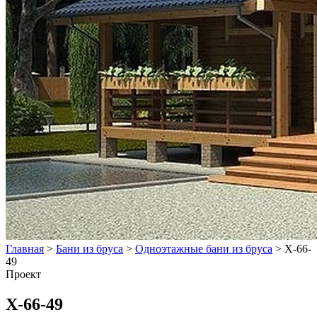
Главная
>
Бани из бруса
>
Одноэтажные бани из бруса
>
Х-66-
49
Проект
Х-66-49