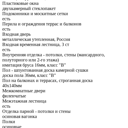
Пластиковые окна
двухкамерный стеклопакет
Подоконники и москитные сетки
есть
Перила и ограждения террас и балконов
есть
Входная дверь
металлическая утепленная, Россия
Входная временная лестница, 3 ст
есть
Внутренняя отделка - потолки, стены (мансардного,
полуторного или 2-го этажа)
имитация бруса 16мм, класс "В"
Пол - шпунтованная доска камерной сушки
доска пола 36мм, класс "B"
Пол на балконах и террасах, строганная доска
40x140мм
Межкомнатные двери
филенчатые
Межэтажная лестница
есть
Отделка парной - потолки и стены
осиновая вагонка
Полки
осиновые