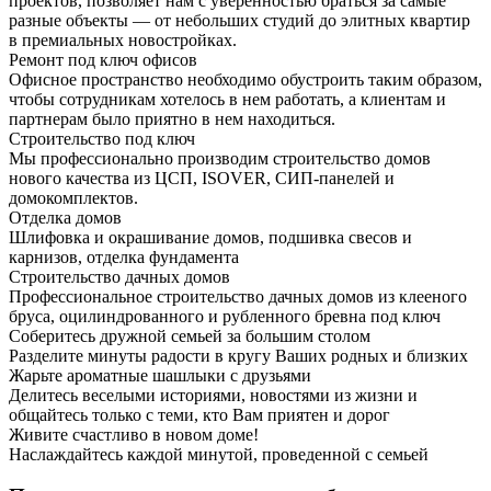
проектов, позволяет нам с уверенностью браться за самые
разные объекты — от небольших студий до элитных квартир
в премиальных новостройках.
Ремонт под ключ офисов
Офисное пространство необходимо обустроить таким образом,
чтобы сотрудникам хотелось в нем работать, а клиентам и
партнерам было приятно в нем находиться.
Строительство под ключ
Мы профессионально производим строительство домов
нового качества из ЦСП, ISOVER, СИП-панелей и
домокомплектов.
Отделка домов
Шлифовка и окрашивание домов, подшивка свесов и
карнизов, отделка фундамента
Строительство дачных домов
Профессиональное строительство дачных домов из клееного
бруса, оцилиндрованного и рубленного бревна под ключ
Соберитесь дружной семьей за большим столом
Разделите минуты радости в кругу Ваших родных и близких
Жарьте ароматные шашлыки с друзьями
Делитесь веселыми историями, новостями из жизни и
общайтесь только с теми, кто Вам приятен и дорог
Живите счастливо в новом доме!
Наслаждайтесь каждой минутой, проведенной с семьей