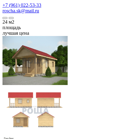
+7 (961) 022-53-33
roscha.sk@mail.ru
24
м2
площадь
лучшая цена