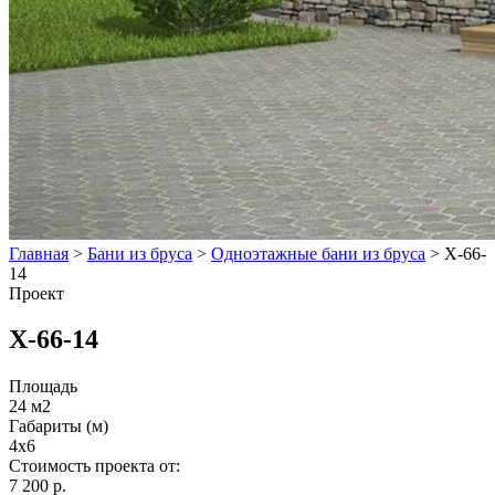
Главная
>
Бани из бруса
>
Одноэтажные бани из бруса
>
Х-66-
14
Проект
Х-66-14
Площадь
24 м2
Габариты (м)
4x6
Стоимость проекта от:
7 200 р.