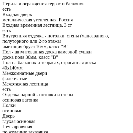
Перила и ограждения террас и балконов
есть
Входная дверь
металлическая утепленная, Россия
Входная временная лестница, 3 ст
есть
Внутренняя отделка - потолки, стены (мансардного,
полуторного или 2-го этажа)
имитация бруса 16мм, класс "В"
Пол - шпунтованная доска камерной сушки
доска пола 36мм, класс "B"
Пол на балконах и террасах, строганная доска
40x140мм
Межкомнатные двери
филенчатые
Межэтажная лестница
есть
Отделка парной - потолки и стены
осиновая вагонка
Полки
осиновые
Дверь
глухая осиновая
Печь дровяная
по желанию заказчика