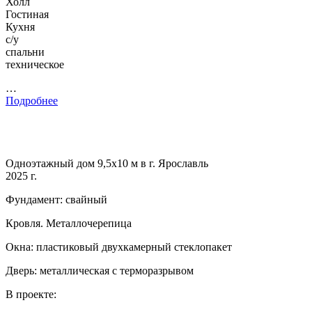
Холл
Гостиная
Кухня
с/у
спальни
техническое
…
Подробнее
Одноэтажный дом 9,5х10 м в г. Ярославль
2025 г.
Фундамент: свайный
Кровля. Металлочерепица
Окна: пластиковый двухкамерный стеклопакет
Дверь: металлическая с терморазрывом
В проекте: