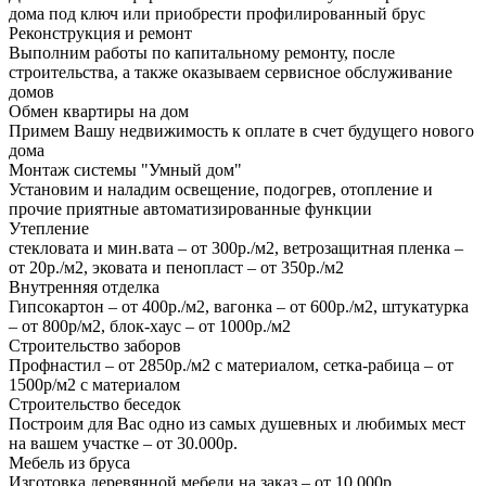
дома под ключ или приобрести профилированный брус
Реконструкция и ремонт
Выполним работы по капитальному ремонту, после
строительства, а также оказываем сервисное обслуживание
домов
Обмен квартиры на дом
Примем Вашу недвижимость к оплате в счет будущего нового
дома
Монтаж системы "Умный дом"
Установим и наладим освещение, подогрев, отопление и
прочие приятные автоматизированные функции
Утепление
стекловата и мин.вата – от 300р./м2, ветрозащитная пленка –
от 20р./м2, эковата и пенопласт – от 350р./м2
Внутренняя отделка
Гипсокартон – от 400р./м2, вагонка – от 600р./м2, штукатурка
– от 800р/м2, блок-хаус – от 1000р./м2
Строительство заборов
Профнастил – от 2850р./м2 с материалом, сетка-рабица – от
1500р/м2 с материалом
Строительство беседок
Построим для Вас одно из самых душевных и любимых мест
на вашем участке – от 30.000р.
Мебель из бруса
Изготовка деревянной мебели на заказ – от 10.000р.