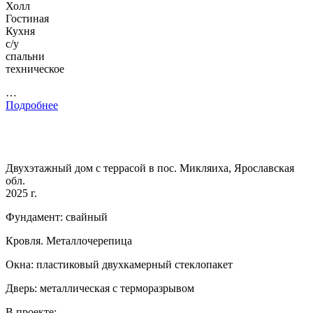
Холл
Гостиная
Кухня
с/у
спальни
техническое
…
Подробнее
Двухэтажный дом с террасой в пос. Микляиха, Ярославская
обл.
2025 г.
Фундамент: свайный
Кровля. Металлочерепица
Окна: пластиковый двухкамерный стеклопакет
Дверь: металлическая с терморазрывом
В проекте: