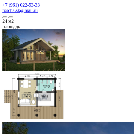
+7 (961) 022-53-33
roscha.sk@mail.ru
24
м2
площадь