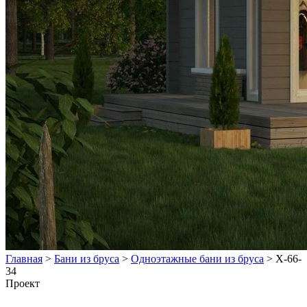
Главная
>
Бани из бруса
>
Одноэтажные бани из бруса
>
Х-66-
34
Проект