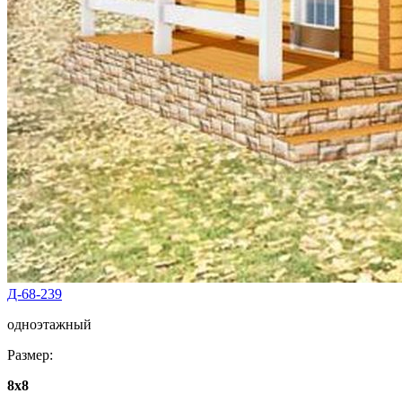
Д-68-239
одноэтажный
Размер:
8x8