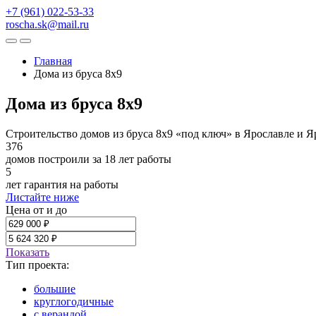
+7 (961) 022-53-33
roscha.sk@mail.ru
Главная
Дома из бруса 8x9
Дома из бруса 8x9
Строительство домов из бруса 8х9 «под ключ» в Ярославле и Я
376
домов построили за 18 лет работы
5
лет гарантия на работы
Листайте ниже
Цена от и до
Показать
Тип проекта:
большие
круглогодичные
с верандой