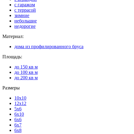
с гаражом
с террасой
зимние
небольшие
недорогие
Материал:
дома из профилированного бруса
Площадь:
до 150 кв м
до 100 кв м
до 200 кв м
Размеры
10x10
12x12
5x6
6x10
6x6
6x7
6x8