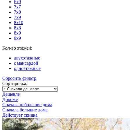
6x9
7x7
7x8
7x9
8x10
8x8
8x9
9x9
Кол-во этажей:
двухэтажные
с мансардой
одноэтажные
Сбросить фильтр
Сортировка:
Дешевле
Дороже
Сначала небольшие дома
Сначала большие дома
Действует скидка