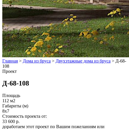
Главная
>
Дома из бруса
>
Двухэтажные дома из бруса
>
Д-68-
108
Проект
Д-68-108
Площадь
112 м2
Габариты (м)
8x7
Стоимость проекта от:
33 600 р.
доработаем этот проект по Вашим пожеланиям или