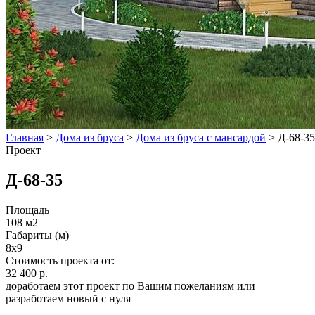
Главная
>
Дома из бруса
>
Дома из бруса с мансардой
>
Д-68-35
Проект
Д-68-35
Площадь
108 м2
Габариты (м)
8х9
Стоимость проекта от:
32 400 р.
доработаем этот проект по Вашим пожеланиям или
разработаем новый с нуля