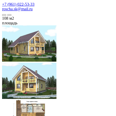
+7 (961) 022-53-33
roscha.sk@mail.ru
108
м2
площадь