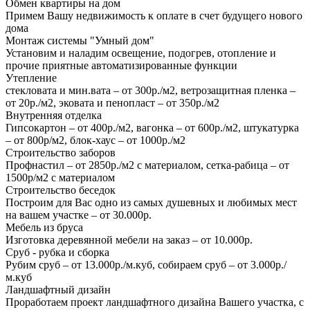
Обмен квартиры на дом
Примем Вашу недвижимость к оплате в счет будущего нового
дома
Монтаж системы "Умный дом"
Установим и наладим освещение, подогрев, отопление и
прочие приятные автоматизированные функции
Утепление
стекловата и мин.вата – от 300р./м2, ветрозащитная пленка –
от 20р./м2, эковата и пенопласт – от 350р./м2
Внутренняя отделка
Гипсокартон – от 400р./м2, вагонка – от 600р./м2, штукатурка
– от 800р/м2, блок-хаус – от 1000р./м2
Строительство заборов
Профнастил – от 2850р./м2 с материалом, сетка-рабица – от
1500р/м2 с материалом
Строительство беседок
Построим для Вас одно из самых душевных и любимых мест
на вашем участке – от 30.000р.
Мебель из бруса
Изготовка деревянной мебели на заказ – от 10.000р.
Сруб - рубка и сборка
Рубим сруб – от 13.000р./м.куб, собираем сруб – от 3.000р./
м.куб
Ландшафтный дизайн
Проработаем проект ландшафтного дизайна Вашего участка, с