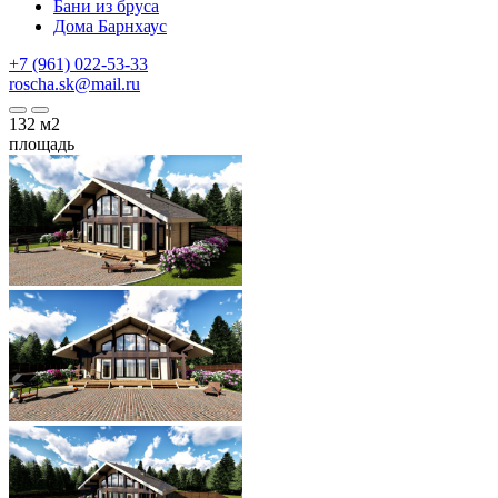
Бани из бруса
Дома Барнхаус
+7 (961) 022-53-33
roscha.sk@mail.ru
132
м2
площадь