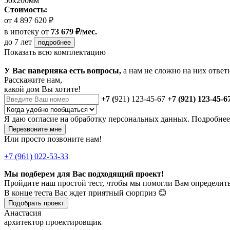
50х200мм
Стоимость:
от 4 897 620 ₽
в ипотеку
от
73 679 ₽/мес.
до 7 лет
подробнее
Показать всю комплектацию
У Вас наверняка есть вопросы,
а нам не сложно на них ответ
Расскажите нам,
какой дом Вы хотите!
+7 (
921) 123-45-67
+7 (921) 123-45-6
Я даю
согласие
на обработку персональных данных. Подробне
Перезвоните мне
Или просто позвоните нам!
+7 (961) 022-53-33
Мы подберем для Вас подходящий проект!
Пройдите наш простой тест, чтобы мы помогли Вам определить
В конце теста Вас ждет приятный сюрприз 😊
Подобрать проект
Анастасия
архитектор проектировщик