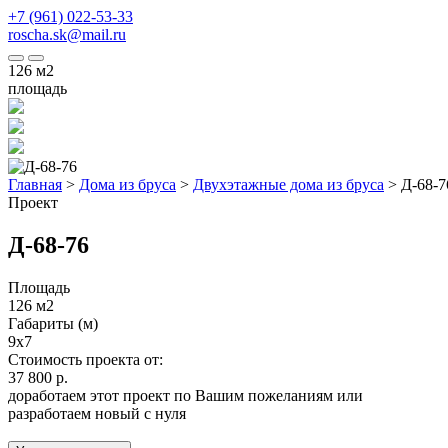
+7 (961) 022-53-33
roscha.sk@mail.ru
126
м2
площадь
Главная
>
Дома из бруса
>
Двухэтажные дома из бруса
>
Д-68-7
Проект
Д-68-76
Площадь
126 м2
Габариты (м)
9x7
Стоимость проекта от:
37 800 р.
доработаем этот проект по Вашим пожеланиям или
разработаем новый с нуля