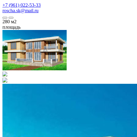
+7 (961) 022-53-33
roscha.sk@mail.ru
280
м2
площадь