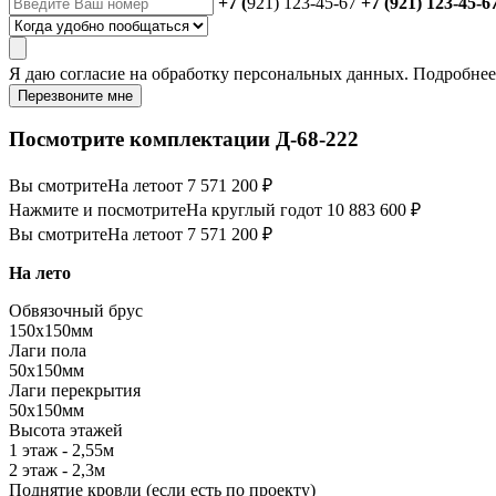
+7 (
921) 123-45-67
+7 (921) 123-45-6
Я даю
согласие
на обработку персональных данных. Подробне
Перезвоните мне
Посмотрите комплектации Д-68-222
Вы смотрите
На лето
от 7 571 200 ₽
Нажмите и посмотрите
На круглый год
от 10 883 600 ₽
Вы смотрите
На лето
от 7 571 200 ₽
На лето
Обвязочный брус
150х150мм
Лаги пола
50х150мм
Лаги перекрытия
50х150мм
Высота этажей
1 этаж - 2,55м
2 этаж - 2,3м
Поднятие кровли (если есть по проекту)