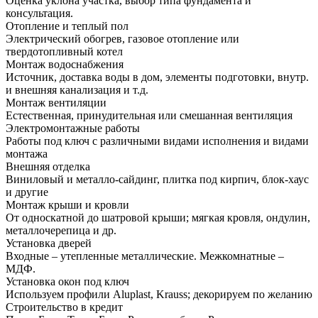
Оценка уклона участка, выбор типа фундамента и
консультация.
Отопление и теплый пол
Электрический обогрев, газовое отопление или
твердотопливный котел
Монтаж водоснабжения
Источник, доставка воды в дом, элементы подготовки, внутр.
и внешняя канализация и т.д.
Монтаж вентиляции
Естественная, принудительная или смешанная вентиляция
Электромонтажные работы
Работы под ключ с различными видами исполнения и видами
монтажа
Внешняя отделка
Виниловый и металло-сайдинг, плитка под кирпич, блок-хаус
и другие
Монтаж крыши и кровли
От односкатной до шатровой крыши; мягкая кровля, ондулин,
металлочерепица и др.
Установка дверей
Входные – утепленные металлические. Межкомнатные –
МДФ.
Установка окон под ключ
Используем профили Aluplast, Krauss; декорируем по желанию
Строительство в кредит