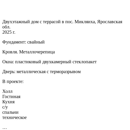
Двухэтажный дом с террасой в пос. Микляиха, Ярославская
обл.
2025 г.
Фундамент: свайный
Кровля. Металлочерепица
Окна: пластиковый двухкамерный стеклопакет
Дверь: металлическая с терморазрывом
В проекте:
Холл
Гостиная
Кухня
с/у
спальни
техническое
…