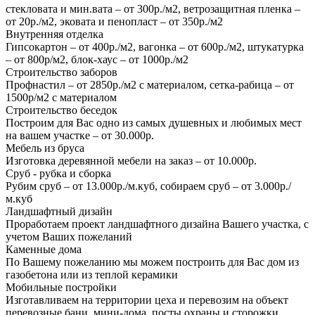
стекловата и мин.вата – от 300р./м2, ветрозащитная пленка –
от 20р./м2, эковата и пенопласт – от 350р./м2
Внутренняя отделка
Гипсокартон – от 400р./м2, вагонка – от 600р./м2, штукатурка
– от 800р/м2, блок-хаус – от 1000р./м2
Строительство заборов
Профнастил – от 2850р./м2 с материалом, сетка-рабица – от
1500р/м2 с материалом
Строительство беседок
Построим для Вас одно из самых душевных и любимых мест
на вашем участке – от 30.000р.
Мебель из бруса
Изготовка деревянной мебели на заказ – от 10.000р.
Сруб - рубка и сборка
Рубим сруб – от 13.000р./м.куб, собираем сруб – от 3.000р./
м.куб
Ландшафтный дизайн
Проработаем проект ландшафтного дизайна Вашего участка, с
учетом Ваших пожеланий
Каменные дома
По Вашему пожеланию мы можем построить для Вас дом из
газобетона или из теплой керамики
Мобильные постройки
Изготавливаем на территории цеха и перевозим на объект
перевозные бани, мини-дома, посты охраны и сторожки