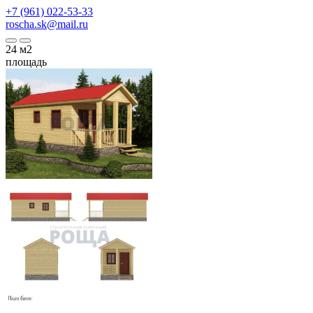
+7 (961) 022-53-33
roscha.sk@mail.ru
24
м2
площадь