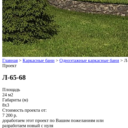
Главная
>
Каркасные бани
>
Одноэтажные каркасные бани
>
Л
Проект
Л-65-68
Площадь
24 м2
Габариты (м)
8x3
Стоимость проекта от:
7 200 р.
доработаем этот проект по Вашим пожеланиям или
разработаем новый с нуля