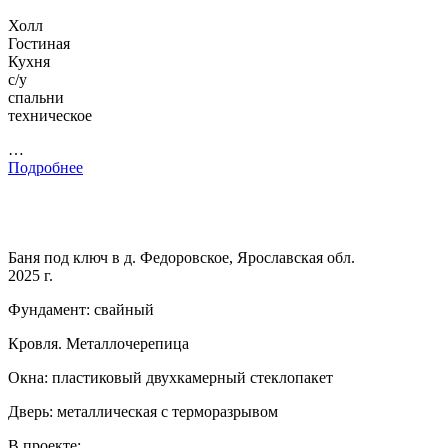
Холл
Гостиная
Кухня
с/у
спальни
техническое
…
Подробнее
Баня под ключ в д. Федоровское, Ярославская обл.
2025 г.
Фундамент: свайный
Кровля. Металлочерепица
Окна: пластиковый двухкамерный стеклопакет
Дверь: металлическая с терморазрывом
В проекте: