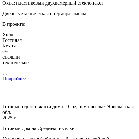
Окна: пластиковый двухкамерный стеклопакет
Дверь: металлическая с терморазрывом
В проекте:
Холл
Гостиная
Кухня
с/у
спальни
техническое
…
Подробнее
Готовый одноэтажный дом на Среднем поселке, Ярославская
обл.
2025 г.
Готовый дом на Среднем поселке
Уличная отделка: Сайдинг U-Plast щепа седой дуб.