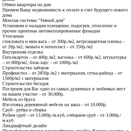
Обмен квартиры на дом
Примем Вашу недвижимость к оплате в счет будущего нового
дома
Монтаж системы "Умный дом"
Установим и наладим освещение, подогрев, отопление и
прочие приятные автоматизированные функции
Утепление
стекловата и мин.вата – от 300р./м2, ветрозащитная пленка –
от 20р./м2, эковата и пенопласт – от 350р./м2
Внутренняя отделка
Гипсокартон – от 400р./м2, вагонка – от 600р./м2, штукатурка
– от 800р/м2, блок-хаус – от 1000р./м2
Строительство заборов
Профнастил – от 2850р./м2 с материалом, сетка-рабица – от
1500р/м2 с материалом
Строительство беседок
Построим для Вас одно из самых душевных и любимых мест
на вашем участке – от 30.000р.
Мебель из бруса
Изготовка деревянной мебели на заказ – от 10.000р.
Сруб - рубка и сборка
Рубим сруб – от 13.000р./м.куб, собираем сруб – от 3.000р./
м.куб
Ландшафтный дизайн
Проработаем проект ландшафтного дизайна Вашего участка, с