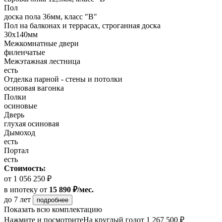
Пол
доска пола 36мм, класс "B"
Пол на балконах и террасах, строганная доска
30x140мм
Межкомнатные двери
филенчатые
Межэтажная лестница
есть
Отделка парной - стены и потолки
осиновая вагонка
Полки
осиновые
Дверь
глухая осиновая
Дымоход
есть
Портал
есть
Стоимость:
от 1 056 250 ₽
в ипотеку
от
15 890 ₽/мес.
до 7 лет
подробнее
Показать всю комплектацию
Нажмите и посмотрите
На круглый год
от 1 267 500 ₽