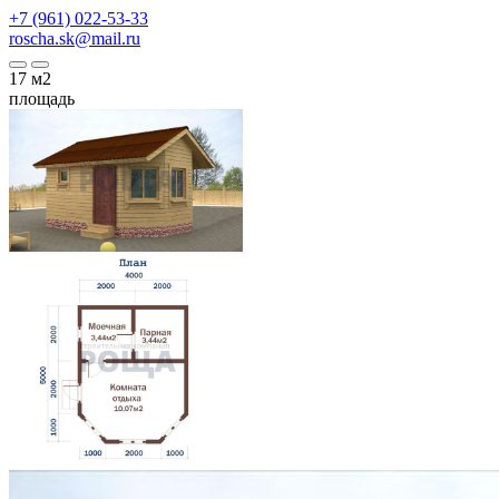
+7 (961) 022-53-33
roscha.sk@mail.ru
17
м2
площадь