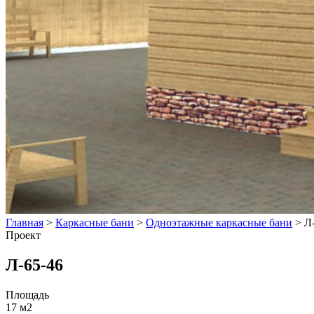
Главная
>
Каркасные бани
>
Одноэтажные каркасные бани
>
Л
Проект
Л-65-46
Площадь
17 м2