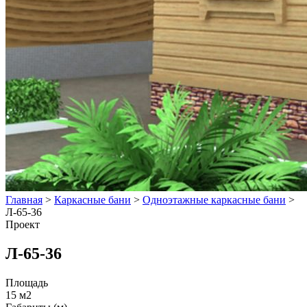
Главная
>
Каркасные бани
>
Одноэтажные каркасные бани
>
Л-65-36
Проект
Л-65-36
Площадь
15 м2