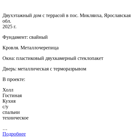
Двухэтажный дом с террасой в пос. Микляиха, Ярославская
обл.
2025 г.
Фундамент: свайный
Кровля. Металлочерепица
Окна: пластиковый двухкамерный стеклопакет
Дверь: металлическая с терморазрывом
В проекте:
Холл
Гостиная
Кухня
с/у
спальни
техническое
…
Подробнее