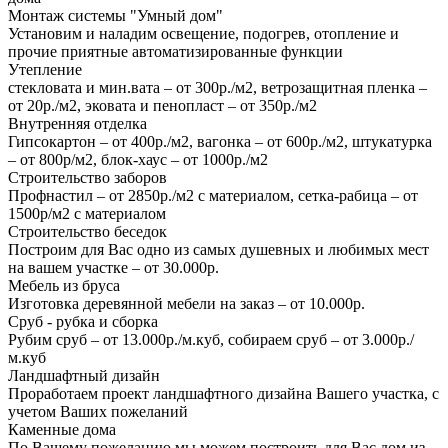
Монтаж системы "Умный дом"
Установим и наладим освещение, подогрев, отопление и
прочие приятные автоматизированные функции
Утепление
стекловата и мин.вата – от 300р./м2, ветрозащитная пленка –
от 20р./м2, эковата и пенопласт – от 350р./м2
Внутренняя отделка
Гипсокартон – от 400р./м2, вагонка – от 600р./м2, штукатурка
– от 800р/м2, блок-хаус – от 1000р./м2
Строительство заборов
Профнастил – от 2850р./м2 с материалом, сетка-рабица – от
1500р/м2 с материалом
Строительство беседок
Построим для Вас одно из самых душевных и любимых мест
на вашем участке – от 30.000р.
Мебель из бруса
Изготовка деревянной мебели на заказ – от 10.000р.
Сруб - рубка и сборка
Рубим сруб – от 13.000р./м.куб, собираем сруб – от 3.000р./
м.куб
Ландшафтный дизайн
Проработаем проект ландшафтного дизайна Вашего участка, с
учетом Ваших пожеланий
Каменные дома
По Вашему пожеланию мы можем построить для Вас дом из