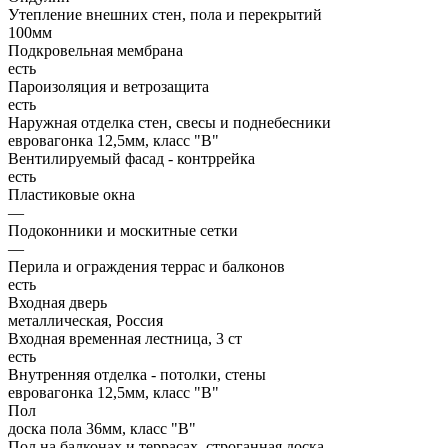
Утепление внешних стен, пола и перекрытий
100мм
Подкровельная мембрана
есть
Пароизоляция и ветрозащита
есть
Наружная отделка стен, свесы и поднебесники
евровагонка 12,5мм, класс "В"
Вентилируемый фасад - контррейка
есть
Пластиковые окна
—
Подоконники и москитные сетки
—
Перила и ограждения террас и балконов
есть
Входная дверь
металлическая, Россия
Входная временная лестница, 3 ст
есть
Внутренняя отделка - потолки, стены
евровагонка 12,5мм, класс "В"
Пол
доска пола 36мм, класс "B"
Пол на балконах и террасах, строганная доска