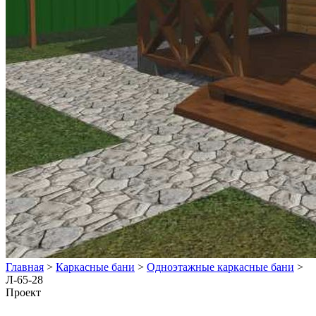
Главная
>
Каркасные бани
>
Одноэтажные каркасные бани
>
Л-65-28
Проект