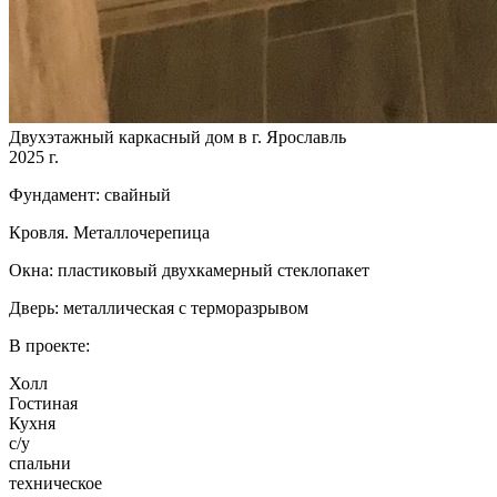
Двухэтажный каркасный дом в г. Ярославль
2025 г.
Фундамент: свайный
Кровля. Металлочерепица
Окна: пластиковый двухкамерный стеклопакет
Дверь: металлическая с терморазрывом
В проекте:
Холл
Гостиная
Кухня
с/у
спальни
техническое