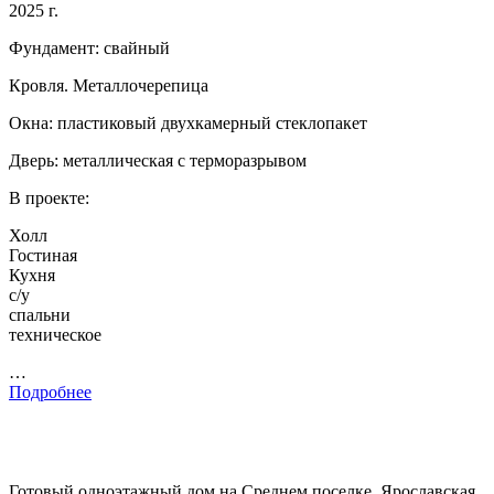
2025 г.
Фундамент: свайный
Кровля. Металлочерепица
Окна: пластиковый двухкамерный стеклопакет
Дверь: металлическая с терморазрывом
В проекте:
Холл
Гостиная
Кухня
с/у
спальни
техническое
…
Подробнее
Готовый одноэтажный дом на Среднем поселке, Ярославская