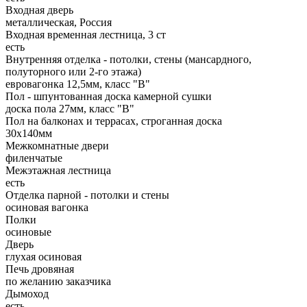
Входная дверь
металлическая, Россия
Входная временная лестница, 3 ст
есть
Внутренняя отделка - потолки, стены (мансардного,
полуторного или 2-го этажа)
евровагонка 12,5мм, класс "В"
Пол - шпунтованная доска камерной сушки
доска пола 27мм, класс "B"
Пол на балконах и террасах, строганная доска
30x140мм
Межкомнатные двери
филенчатые
Межэтажная лестница
есть
Отделка парной - потолки и стены
осиновая вагонка
Полки
осиновые
Дверь
глухая осиновая
Печь дровяная
по желанию заказчика
Дымоход
есть