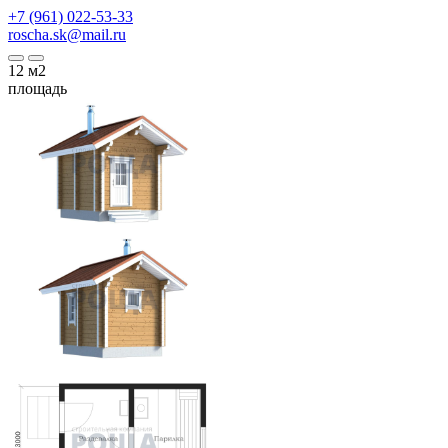
+7 (961) 022-53-33
roscha.sk@mail.ru
12
м2
площадь