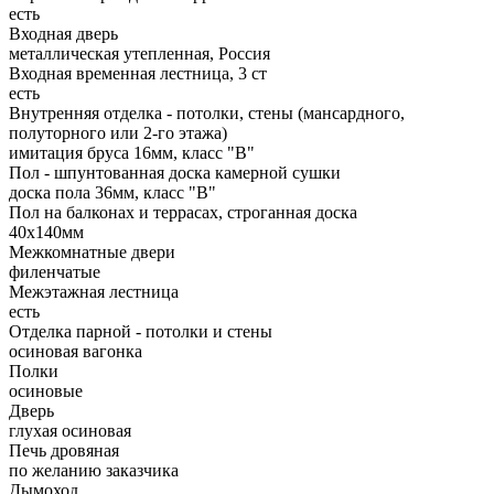
есть
Входная дверь
металлическая утепленная, Россия
Входная временная лестница, 3 ст
есть
Внутренняя отделка - потолки, стены (мансардного,
полуторного или 2-го этажа)
имитация бруса 16мм, класс "В"
Пол - шпунтованная доска камерной сушки
доска пола 36мм, класс "B"
Пол на балконах и террасах, строганная доска
40x140мм
Межкомнатные двери
филенчатые
Межэтажная лестница
есть
Отделка парной - потолки и стены
осиновая вагонка
Полки
осиновые
Дверь
глухая осиновая
Печь дровяная
по желанию заказчика
Дымоход