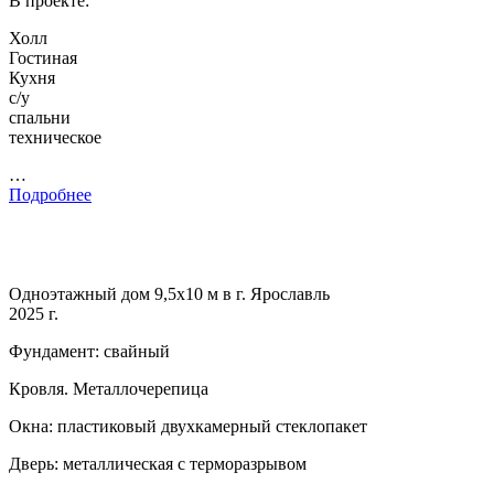
В проекте:
Холл
Гостиная
Кухня
с/у
спальни
техническое
…
Подробнее
Одноэтажный дом 9,5х10 м в г. Ярославль
2025 г.
Фундамент: свайный
Кровля. Металлочерепица
Окна: пластиковый двухкамерный стеклопакет
Дверь: металлическая с терморазрывом