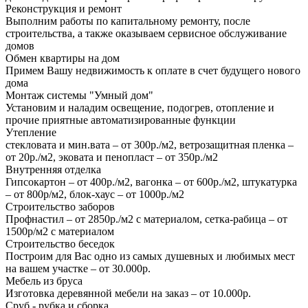
Реконструкция и ремонт
Выполним работы по капитальному ремонту, после
строительства, а также оказываем сервисное обслуживание
домов
Обмен квартиры на дом
Примем Вашу недвижимость к оплате в счет будущего нового
дома
Монтаж системы "Умный дом"
Установим и наладим освещение, подогрев, отопление и
прочие приятные автоматизированные функции
Утепление
стекловата и мин.вата – от 300р./м2, ветрозащитная пленка –
от 20р./м2, эковата и пенопласт – от 350р./м2
Внутренняя отделка
Гипсокартон – от 400р./м2, вагонка – от 600р./м2, штукатурка
– от 800р/м2, блок-хаус – от 1000р./м2
Строительство заборов
Профнастил – от 2850р./м2 с материалом, сетка-рабица – от
1500р/м2 с материалом
Строительство беседок
Построим для Вас одно из самых душевных и любимых мест
на вашем участке – от 30.000р.
Мебель из бруса
Изготовка деревянной мебели на заказ – от 10.000р.
Сруб - рубка и сборка