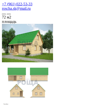
+7 (961) 022-53-33
roscha.sk@mail.ru
72
м2
площадь