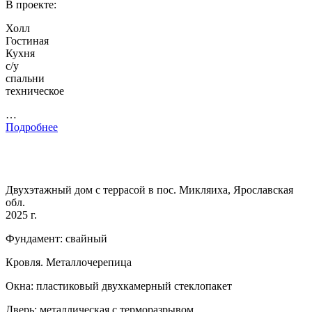
В проекте:
Холл
Гостиная
Кухня
с/у
спальни
техническое
…
Подробнее
Двухэтажный дом с террасой в пос. Микляиха, Ярославская
обл.
2025 г.
Фундамент: свайный
Кровля. Металлочерепица
Окна: пластиковый двухкамерный стеклопакет
Дверь: металлическая с терморазрывом