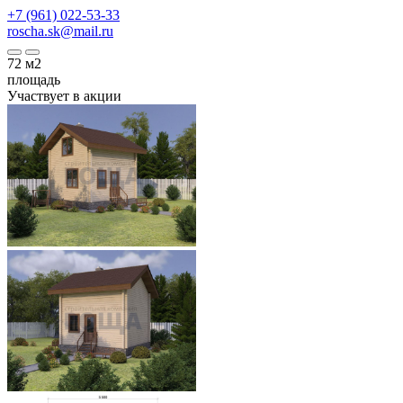
+7 (961) 022-53-33
roscha.sk@mail.ru
72
м2
площадь
Участвует в акции