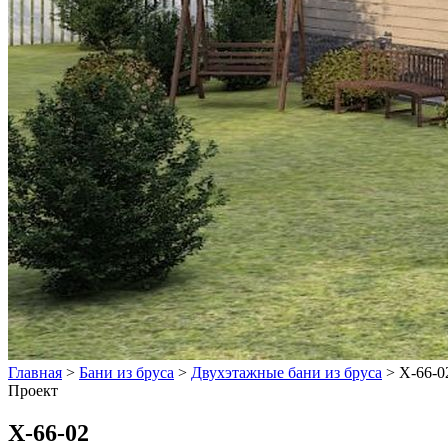
Главная
>
Бани из бруса
>
Двухэтажные бани из бруса
>
Х-66-0
Проект
Х-66-02