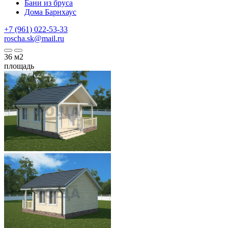
Бани из бруса
Дома Барнхаус
+7 (961) 022-53-33
roscha.sk@mail.ru
36
м2
площадь