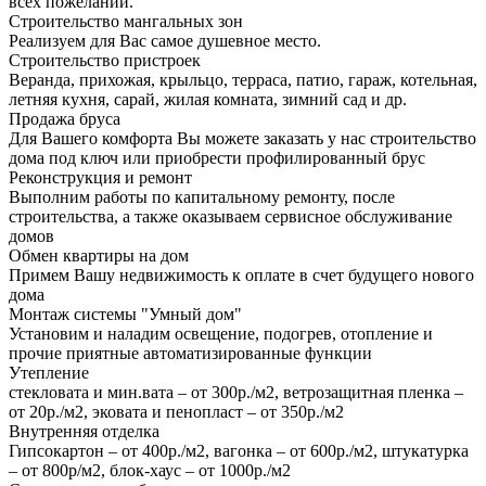
всех пожеланий.
Строительство мангальных зон
Реализуем для Вас самое душевное место.
Строительство пристроек
Веранда, прихожая, крыльцо, терраса, патио, гараж, котельная,
летняя кухня, сарай, жилая комната, зимний сад и др.
Продажа бруса
Для Вашего комфорта Вы можете заказать у нас строительство
дома под ключ или приобрести профилированный брус
Реконструкция и ремонт
Выполним работы по капитальному ремонту, после
строительства, а также оказываем сервисное обслуживание
домов
Обмен квартиры на дом
Примем Вашу недвижимость к оплате в счет будущего нового
дома
Монтаж системы "Умный дом"
Установим и наладим освещение, подогрев, отопление и
прочие приятные автоматизированные функции
Утепление
стекловата и мин.вата – от 300р./м2, ветрозащитная пленка –
от 20р./м2, эковата и пенопласт – от 350р./м2
Внутренняя отделка
Гипсокартон – от 400р./м2, вагонка – от 600р./м2, штукатурка
– от 800р/м2, блок-хаус – от 1000р./м2