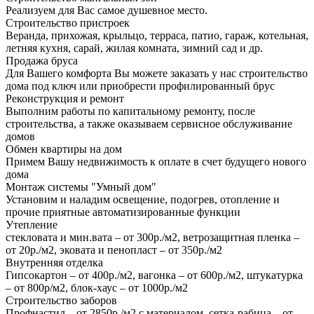
Реализуем для Вас самое душевное место.
Строительство пристроек
Веранда, прихожая, крыльцо, терраса, патио, гараж, котельная,
летняя кухня, сарай, жилая комната, зимний сад и др.
Продажа бруса
Для Вашего комфорта Вы можете заказать у нас строительство
дома под ключ или приобрести профилированный брус
Реконструкция и ремонт
Выполним работы по капитальному ремонту, после
строительства, а также оказываем сервисное обслуживание
домов
Обмен квартиры на дом
Примем Вашу недвижимость к оплате в счет будущего нового
дома
Монтаж системы "Умный дом"
Установим и наладим освещение, подогрев, отопление и
прочие приятные автоматизированные функции
Утепление
стекловата и мин.вата – от 300р./м2, ветрозащитная пленка –
от 20р./м2, эковата и пенопласт – от 350р./м2
Внутренняя отделка
Гипсокартон – от 400р./м2, вагонка – от 600р./м2, штукатурка
– от 800р/м2, блок-хаус – от 1000р./м2
Строительство заборов
Профнастил – от 2850р./м2 с материалом, сетка-рабица – от