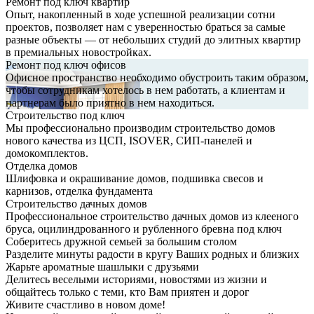
Ремонт под ключ квартир
Опыт, накопленный в ходе успешной реализации сотни
проектов, позволяет нам с уверенностью браться за самые
разные объекты — от небольших студий до элитных квартир
в премиальных новостройках.
Ремонт под ключ офисов
Офисное пространство необходимо обустроить таким образом,
чтобы сотрудникам хотелось в нем работать, а клиентам и
партнерам было приятно в нем находиться.
Строительство под ключ
Мы профессионально производим строительство домов
нового качества из ЦСП, ISOVER, СИП-панелей и
домокомплектов.
Отделка домов
Шлифовка и окрашивание домов, подшивка свесов и
карнизов, отделка фундамента
Строительство дачных домов
Профессиональное строительство дачных домов из клееного
бруса, оцилиндрованного и рубленного бревна под ключ
Соберитесь дружной семьей за большим столом
Разделите минуты радости в кругу Ваших родных и близких
Жарьте ароматные шашлыки с друзьями
Делитесь веселыми историями, новостями из жизни и
общайтесь только с теми, кто Вам приятен и дорог
Живите счастливо в новом доме!