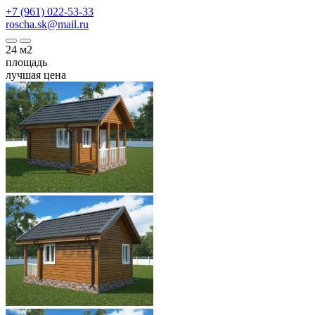
+7 (961) 022-53-33
roscha.sk@mail.ru
24
м2
площадь
лучшая цена