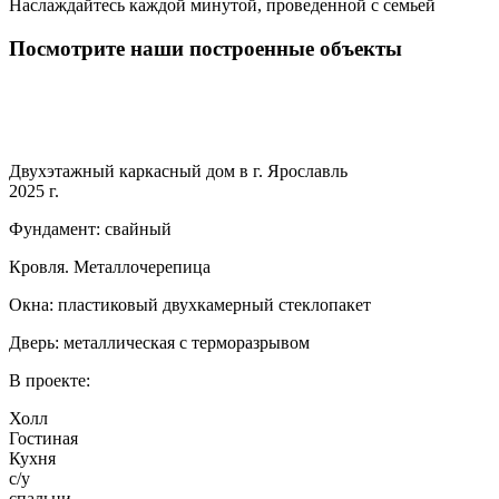
Наслаждайтесь каждой минутой, проведенной с семьей
Посмотрите наши построенные объекты
Двухэтажный каркасный дом в г. Ярославль
2025 г.
Фундамент: свайный
Кровля. Металлочерепица
Окна: пластиковый двухкамерный стеклопакет
Дверь: металлическая с терморазрывом
В проекте:
Холл
Гостиная
Кухня
с/у
спальни