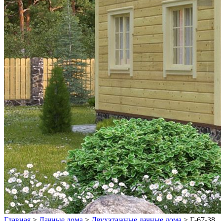
Главная
>
Дачные дома
>
Двухэтажные дачные дома
>
Г-67-38