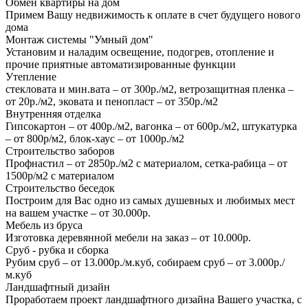
Обмен квартиры на дом
Примем Вашу недвижимость к оплате в счет будущего нового
дома
Монтаж системы "Умный дом"
Установим и наладим освещение, подогрев, отопление и
прочие приятные автоматизированные функции
Утепление
стекловата и мин.вата – от 300р./м2, ветрозащитная пленка –
от 20р./м2, эковата и пенопласт – от 350р./м2
Внутренняя отделка
Гипсокартон – от 400р./м2, вагонка – от 600р./м2, штукатурка
– от 800р/м2, блок-хаус – от 1000р./м2
Строительство заборов
Профнастил – от 2850р./м2 с материалом, сетка-рабица – от
1500р/м2 с материалом
Строительство беседок
Построим для Вас одно из самых душевных и любимых мест
на вашем участке – от 30.000р.
Мебель из бруса
Изготовка деревянной мебели на заказ – от 10.000р.
Сруб - рубка и сборка
Рубим сруб – от 13.000р./м.куб, собираем сруб – от 3.000р./
м.куб
Ландшафтный дизайн
Проработаем проект ландшафтного дизайна Вашего участка, с