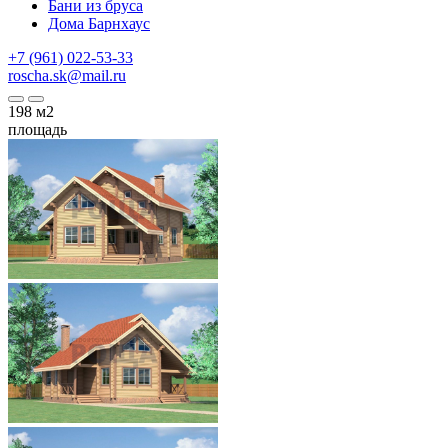
Бани из бруса
Дома Барнхаус
+7 (961) 022-53-33
roscha.sk@mail.ru
198
м2
площадь