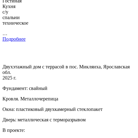
Гостиная
Кухня
с/у
спальни
техническое
…
Подробнее
Двухэтажный дом с террасой в пос. Микляиха, Ярославская
обл.
2025 г.
Фундамент: свайный
Кровля. Металлочерепица
Окна: пластиковый двухкамерный стеклопакет
Дверь: металлическая с терморазрывом
В проекте: