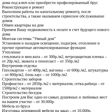
дома под ключ или приобрести профилированный брус
Реконструкция и ремонт
Выполним работы по капитальному ремонту, после
строительства, а также оказываем сервисное обслуживание
домов
Обмен квартиры на дом
Примем Вашу недвижимость к оплате в счет будущего нового
дома
Монтаж системы "Умный дом"
Установим и наладим освещение, подогрев, отопление и
прочие приятные автоматизированные функции
Утепление
стекловата и мин.вата – от 300р./м2, ветрозащитная пленка –
от 20р./м2, эковата и пенопласт – от 350р./м2
Внутренняя отделка
Гипсокартон – от 400р./м2, вагонка – от 600р./м2, штукатурка
– от 800р/м2, блок-хаус – от 1000р./м2
Строительство заборов
Профнастил – от 2850р./м2 с материалом, сетка-рабица – от
1500р/м2 с материалом
Строительство беседок
Построим для Вас одно из самых душевных и любимых мест
на вашем участке – от 30.000р.
Мебель из бруса
Изготовка деревянной мебели на заказ – от 10.000р.