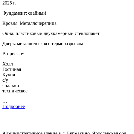
2025 г.
Фундамент: свайный
Кровля. Металлочерепица
Окна: пластиковый двухкамерный стеклопакет
Дверь: металлическая с терморазрывом
В проекте:
Холл
Гостиная
Кухня
с/у
спальни
техническое
…
Подробнее
Административное здание в д. Бурмакино, Ярославская обл.