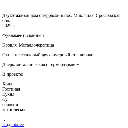
Двухэтажный дом с террасой в пос. Микляиха, Ярославская
обл.
2025 г.
Фундамент: свайный
Кровля. Металлочерепица
Окна: пластиковый двухкамерный стеклопакет
Дверь: металлическая с терморазрывом
В проекте:
Холл
Гостиная
Кухня
с/у
спальни
техническое
…
Подробнее