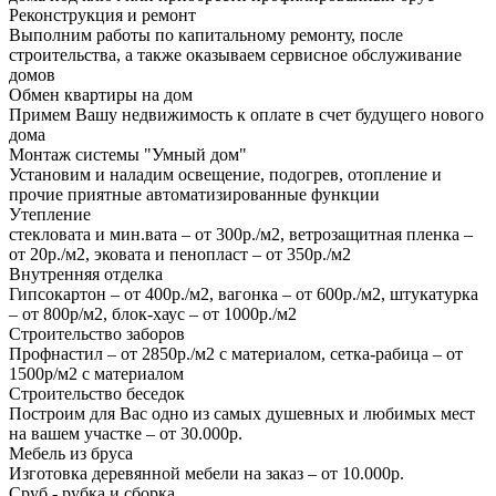
Реконструкция и ремонт
Выполним работы по капитальному ремонту, после
строительства, а также оказываем сервисное обслуживание
домов
Обмен квартиры на дом
Примем Вашу недвижимость к оплате в счет будущего нового
дома
Монтаж системы "Умный дом"
Установим и наладим освещение, подогрев, отопление и
прочие приятные автоматизированные функции
Утепление
стекловата и мин.вата – от 300р./м2, ветрозащитная пленка –
от 20р./м2, эковата и пенопласт – от 350р./м2
Внутренняя отделка
Гипсокартон – от 400р./м2, вагонка – от 600р./м2, штукатурка
– от 800р/м2, блок-хаус – от 1000р./м2
Строительство заборов
Профнастил – от 2850р./м2 с материалом, сетка-рабица – от
1500р/м2 с материалом
Строительство беседок
Построим для Вас одно из самых душевных и любимых мест
на вашем участке – от 30.000р.
Мебель из бруса
Изготовка деревянной мебели на заказ – от 10.000р.
Сруб - рубка и сборка