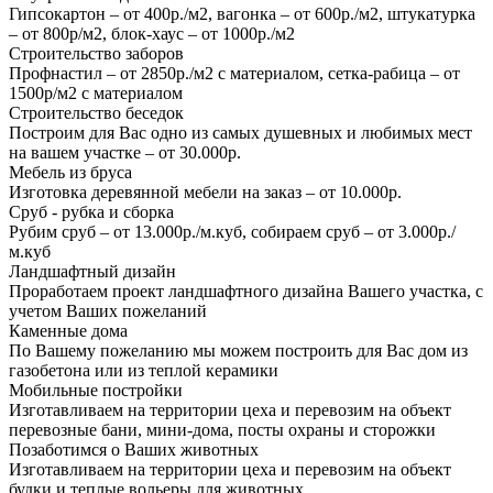
Гипсокартон – от 400р./м2, вагонка – от 600р./м2, штукатурка
– от 800р/м2, блок-хаус – от 1000р./м2
Строительство заборов
Профнастил – от 2850р./м2 с материалом, сетка-рабица – от
1500р/м2 с материалом
Строительство беседок
Построим для Вас одно из самых душевных и любимых мест
на вашем участке – от 30.000р.
Мебель из бруса
Изготовка деревянной мебели на заказ – от 10.000р.
Сруб - рубка и сборка
Рубим сруб – от 13.000р./м.куб, собираем сруб – от 3.000р./
м.куб
Ландшафтный дизайн
Проработаем проект ландшафтного дизайна Вашего участка, с
учетом Ваших пожеланий
Каменные дома
По Вашему пожеланию мы можем построить для Вас дом из
газобетона или из теплой керамики
Мобильные постройки
Изготавливаем на территории цеха и перевозим на объект
перевозные бани, мини-дома, посты охраны и сторожки
Позаботимся о Ваших животных
Изготавливаем на территории цеха и перевозим на объект
будки и теплые вольеры для животных