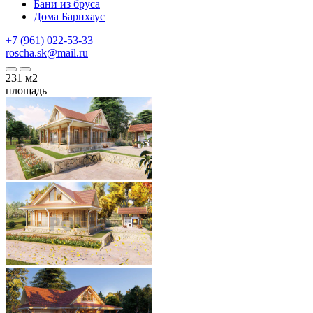
Бани из бруса
Дома Барнхаус
+7 (961) 022-53-33
roscha.sk@mail.ru
231
м2
площадь