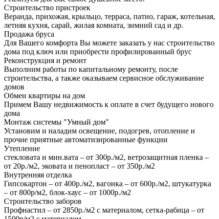
Строительство пристроек
Веранда, прихожая, крыльцо, терраса, патио, гараж, котельная,
летняя кухня, сарай, жилая комната, зимний сад и др.
Продажа бруса
Для Вашего комфорта Вы можете заказать у нас строительство
дома под ключ или приобрести профилированный брус
Реконструкция и ремонт
Выполним работы по капитальному ремонту, после
строительства, а также оказываем сервисное обслуживание
домов
Обмен квартиры на дом
Примем Вашу недвижимость к оплате в счет будущего нового
дома
Монтаж системы "Умный дом"
Установим и наладим освещение, подогрев, отопление и
прочие приятные автоматизированные функции
Утепление
стекловата и мин.вата – от 300р./м2, ветрозащитная пленка –
от 20р./м2, эковата и пенопласт – от 350р./м2
Внутренняя отделка
Гипсокартон – от 400р./м2, вагонка – от 600р./м2, штукатурка
– от 800р/м2, блок-хаус – от 1000р./м2
Строительство заборов
Профнастил – от 2850р./м2 с материалом, сетка-рабица – от
1500р/м2 с материалом