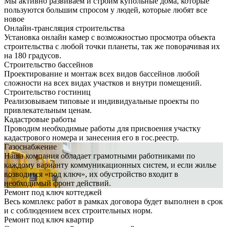
Мы активно развиваем и строим купольные дома, которые
пользуются большим спросом у людей, которые любят все
новое
Онлайн-трансляция строительства
Установка онлайн камер с возможностью просмотра объекта
строительства с любой точки планеты, так же поворачивая их
на 180 градусов.
Строительство бассейнов
Проектирование и монтаж всех видов бассейнов любой
сложности на всех видах участков и внутри помещений.
Строительство гостиниц
Реализовываем типовые и индивидуальные проекты по
привлекательным ценам.
Кадастровые работы
Проводим необходимые работы для присвоения участку
кадастрового номера и занесения его в гос.реестр.
Газоснабжение
Наша компания обладает грамотными работниками по
каждому варианту коммуникационных систем, и если жилье
возводится «под ключ», их обустройство входит в
необходимый фронт действий.
Ремонт под ключ коттеджей
Весь комплекс работ в рамках договора будет выполнен в срок
и с соблюдением всех строительных норм.
Ремонт под ключ квартир