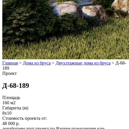
Главная
>
Дома из бруса
>
Двухэтажные дома из бруса
>
Д-68-
189
Проект
Д-68-189
Площадь
160 м2
Габариты (м)
8x10
Стоимость проекта от:
48 000 р.
доработаем этот проект по Вашим пожеланиям или