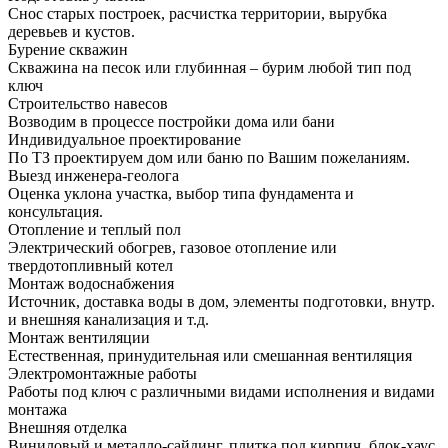
Снос старых построек, расчистка территории, вырубка
деревьев и кустов.
Бурение скважин
Скважина на песок или глубинная – бурим любой тип под
ключ
Строительство навесов
Возводим в процессе постройки дома или бани
Индивидуальное проектирование
По ТЗ проектируем дом или баню по Вашим пожеланиям.
Выезд инженера-геолога
Оценка уклона участка, выбор типа фундамента и
консультация.
Отопление и теплый пол
Электрический обогрев, газовое отопление или
твердотопливный котел
Монтаж водоснабжения
Источник, доставка воды в дом, элементы подготовки, внутр.
и внешняя канализация и т.д.
Монтаж вентиляции
Естественная, принудительная или смешанная вентиляция
Электромонтажные работы
Работы под ключ с различными видами исполнения и видами
монтажа
Внешняя отделка
Виниловый и металло-сайдинг, плитка под кирпич, блок-хаус