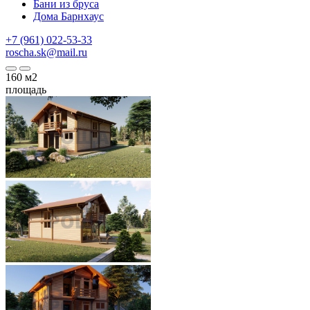
Бани из бруса
Дома Барнхаус
+7 (961) 022-53-33
roscha.sk@mail.ru
160
м2
площадь