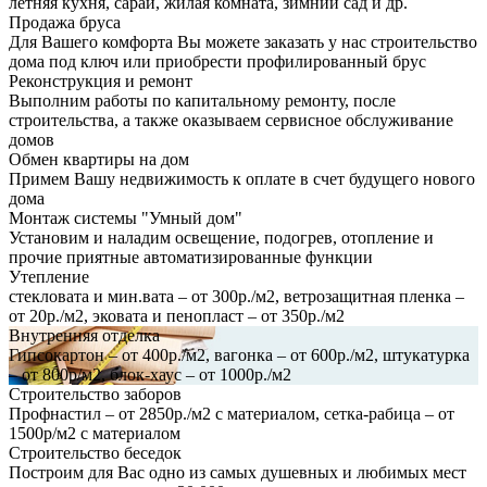
летняя кухня, сарай, жилая комната, зимний сад и др.
Продажа бруса
Для Вашего комфорта Вы можете заказать у нас строительство
дома под ключ или приобрести профилированный брус
Реконструкция и ремонт
Выполним работы по капитальному ремонту, после
строительства, а также оказываем сервисное обслуживание
домов
Обмен квартиры на дом
Примем Вашу недвижимость к оплате в счет будущего нового
дома
Монтаж системы "Умный дом"
Установим и наладим освещение, подогрев, отопление и
прочие приятные автоматизированные функции
Утепление
стекловата и мин.вата – от 300р./м2, ветрозащитная пленка –
от 20р./м2, эковата и пенопласт – от 350р./м2
Внутренняя отделка
Гипсокартон – от 400р./м2, вагонка – от 600р./м2, штукатурка
– от 800р/м2, блок-хаус – от 1000р./м2
Строительство заборов
Профнастил – от 2850р./м2 с материалом, сетка-рабица – от
1500р/м2 с материалом
Строительство беседок
Построим для Вас одно из самых душевных и любимых мест