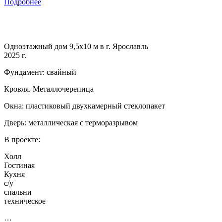
Подробнее
Одноэтажный дом 9,5х10 м в г. Ярославль
2025 г.
Фундамент: свайный
Кровля. Металлочерепица
Окна: пластиковый двухкамерный стеклопакет
Дверь: металлическая с терморазрывом
В проекте:
Холл
Гостиная
Кухня
с/у
спальни
техническое
…