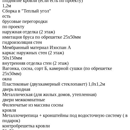
Поднятие кровли (если есть по проекту)
1,2м
Сборка в "Теплый угол"
есть
брусовые перегородки
по проекту
наружная отделка (2 этаж)
имитация бруса по обрешетке 25х50мм
гидроизоляция стен
Мембранный материал Изоспан А
каркас наружных стен (2 этаж)
50х150мм
внутренняя отделка стен (2 этаж)
Вагонка, сосна, сорт Б, камерной сушки (по обрешетке
25х50мм)
окна
Пластиковые (двухкамерный стеклопакет) 1,0х1,2м
дверь входная
Металлическая (для жилых домов, утепленная)
двери межкомнатные
Филенчатые из массива сосны
кровля
Металлочерепица + кронштейны под водосточную систему ( в
подарок)
контробрешетка кровли