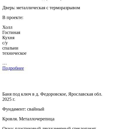
Дверь: металлическая с терморазрывом
В проекте:
Холл
Гостиная
Кухня
с/у
спальни
техническое
…
Подробнее
Баня под ключ в д. Федоровское, Ярославская обл.
2025 г.
Фундамент: свайный
Кровля. Металлочерепица
Окна: пластиковый двухкамерный стеклопакет