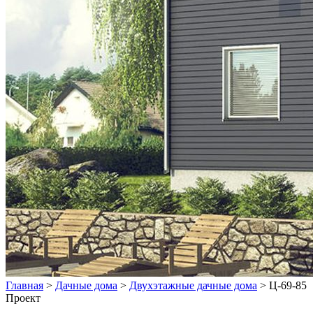
Главная
>
Дачные дома
>
Двухэтажные дачные дома
>
Ц-69-85
Проект