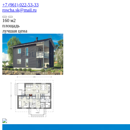
+7 (961) 022-53-33
roscha.sk@mail.ru
160
м2
площадь
лучшая цена