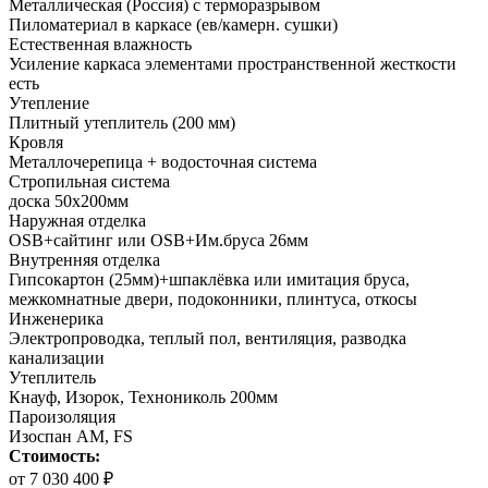
Металлическая (Россия) с терморазрывом
Пиломатериал в каркасе (ев/камерн. сушки)
Естественная влажность
Усиление каркаса элементами пространственной жесткости
есть
Утепление
Плитный утеплитель (200 мм)
Кровля
Металлочерепица + водосточная система
Стропильная система
доска 50х200мм
Наружная отделка
OSB+сайтинг или OSB+Им.бруса 26мм
Внутренняя отделка
Гипсокартон (25мм)+шпаклёвка или имитация бруса,
межкомнатные двери, подоконники, плинтуса, откосы
Инженерика
Электропроводка, теплый пол, вентиляция, разводка
канализации
Утеплитель
Кнауф, Изорок, Технониколь 200мм
Пароизоляция
Изоспан AM, FS
Стоимость:
от 7 030 400 ₽