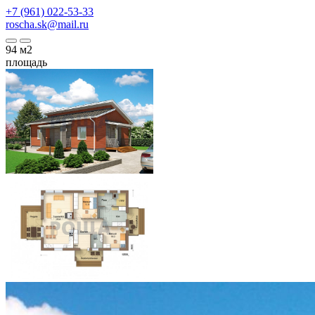
+7 (961) 022-53-33
roscha.sk@mail.ru
94
м2
площадь