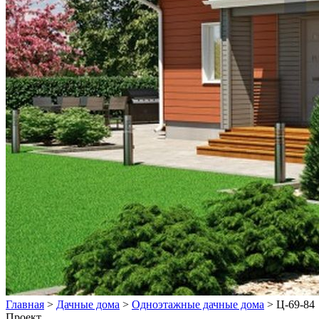
Главная
>
Дачные дома
>
Одноэтажные дачные дома
>
Ц-69-84
Проект