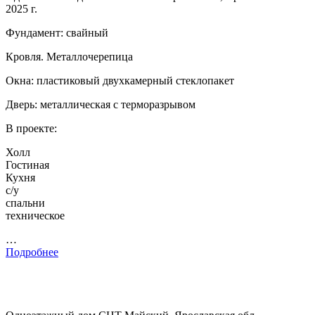
2025 г.
Фундамент: свайный
Кровля. Металлочерепица
Окна: пластиковый двухкамерный стеклопакет
Дверь: металлическая с терморазрывом
В проекте:
Холл
Гостиная
Кухня
с/у
спальни
техническое
…
Подробнее