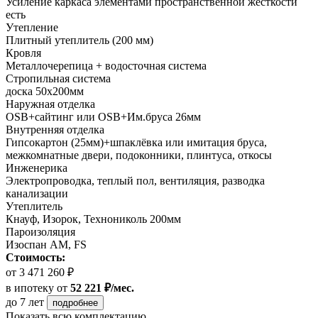
Усиление каркаса элементами пространственной жесткости
есть
Утепление
Плитный утеплитель (200 мм)
Кровля
Металлочерепица + водосточная система
Стропильная система
доска 50х200мм
Наружная отделка
OSB+сайтинг или OSB+Им.бруса 26мм
Внутренняя отделка
Гипсокартон (25мм)+шпаклёвка или имитация бруса,
межкомнатные двери, подоконники, плинтуса, откосы
Инженерика
Электропроводка, теплый пол, вентиляция, разводка
канализации
Утеплитель
Кнауф, Изорок, Технониколь 200мм
Пароизоляция
Изоспан AM, FS
Стоимость:
от 3 471 260 ₽
в ипотеку
от
52 221 ₽/мес.
до 7 лет
подробнее
Показать всю комплектацию