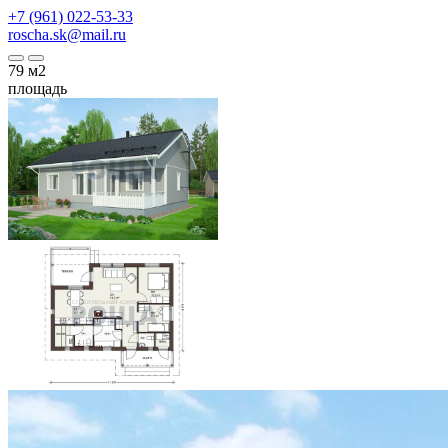
+7 (961) 022-53-33
roscha.sk@mail.ru
79
м2
площадь