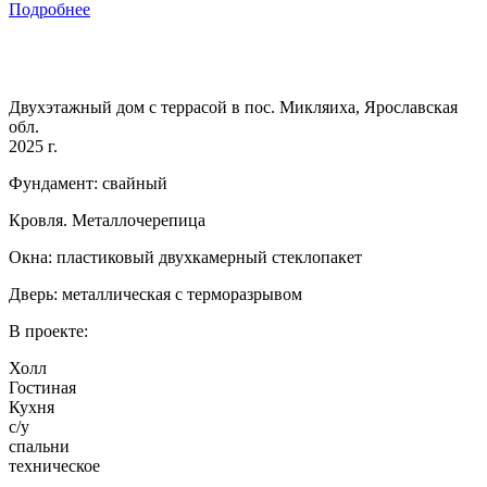
Подробнее
Двухэтажный дом с террасой в пос. Микляиха, Ярославская
обл.
2025 г.
Фундамент: свайный
Кровля. Металлочерепица
Окна: пластиковый двухкамерный стеклопакет
Дверь: металлическая с терморазрывом
В проекте:
Холл
Гостиная
Кухня
с/у
спальни
техническое