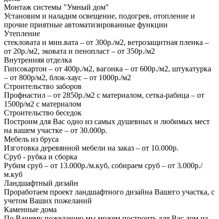
Монтаж системы "Умный дом"
Установим и наладим освещение, подогрев, отопление и
прочие приятные автоматизированные функции
Утепление
стекловата и мин.вата – от 300р./м2, ветрозащитная пленка –
от 20р./м2, эковата и пенопласт – от 350р./м2
Внутренняя отделка
Гипсокартон – от 400р./м2, вагонка – от 600р./м2, штукатурка
– от 800р/м2, блок-хаус – от 1000р./м2
Строительство заборов
Профнастил – от 2850р./м2 с материалом, сетка-рабица – от
1500р/м2 с материалом
Строительство беседок
Построим для Вас одно из самых душевных и любимых мест
на вашем участке – от 30.000р.
Мебель из бруса
Изготовка деревянной мебели на заказ – от 10.000р.
Сруб - рубка и сборка
Рубим сруб – от 13.000р./м.куб, собираем сруб – от 3.000р./
м.куб
Ландшафтный дизайн
Проработаем проект ландшафтного дизайна Вашего участка, с
учетом Ваших пожеланий
Каменные дома
По Вашему пожеланию мы можем построить для Вас дом из