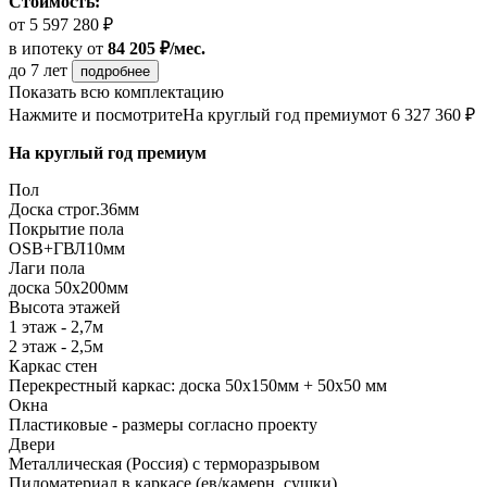
Стоимость:
от 5 597 280 ₽
в ипотеку
от
84 205 ₽/мес.
до 7 лет
подробнее
Показать всю комплектацию
Нажмите и посмотрите
На круглый год премиум
от 6 327 360 ₽
На круглый год премиум
Пол
Доска строг.36мм
Покрытие пола
ОSB+ГВЛ10мм
Лаги пола
доска 50х200мм
Высота этажей
1 этаж - 2,7м
2 этаж - 2,5м
Каркас стен
Перекрестный каркас: доска 50х150мм + 50х50 мм
Окна
Пластиковые - размеры согласно проекту
Двери
Металлическая (Россия) с терморазрывом
Пиломатериал в каркасе (ев/камерн. сушки)