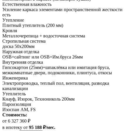
Естественная влажность
Усиление каркаса элементами пространственной жесткости
есть
Утепление
Плитный утеплитель (200 мм)
Кровля
Металлочерепица + водосточная система
Стропильная система
доска 50х200мм
Наружная отделка
OSB+сайтинг или OSB+Им.бруса 26мм
Внутренняя отделка
Гипсокартон (25мм)+шпаклёвка или имитация бруса,
межкомнатные двери, подоконники, плинтуса, откосы
Инженерика
Электропроводка, теплый пол, вентиляция, разводка
канализации
Утеплитель
Кнауф, Изорок, Технониколь 200мм
Пароизоляция
Изоспан AM, FS
Стоимость:
от 6 327 360 ₽
в ипотеку
от
95 188 ₽/мес.