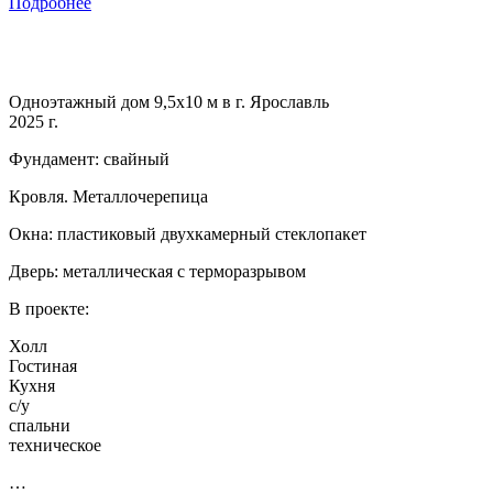
Подробнее
Одноэтажный дом 9,5х10 м в г. Ярославль
2025 г.
Фундамент: свайный
Кровля. Металлочерепица
Окна: пластиковый двухкамерный стеклопакет
Дверь: металлическая с терморазрывом
В проекте:
Холл
Гостиная
Кухня
с/у
спальни
техническое
…