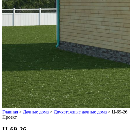
Главная
>
Дачные дома
>
Двухэтажные дачные дома
>
Ц-69-26
Проект
Ц-69-26